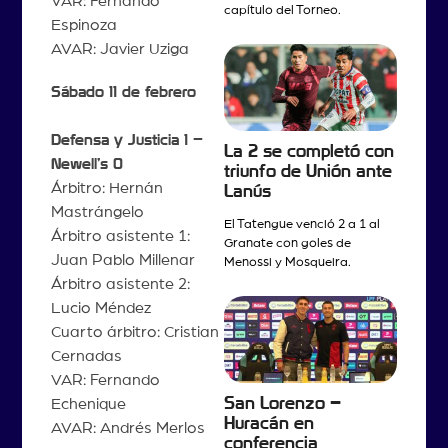
VAR: Fernando
capítulo del Torneo.
Espinoza
AVAR: Javier Uziga
Sábado 11 de febrero
Defensa y Justicia 1 –
La 2 se completó con
Newell’s 0
triunfo de Unión ante
Árbitro: Hernán
Lanús
Mastrángelo
El Tatengue venció 2 a 1 al
Árbitro asistente 1:
Granate con goles de
Juan Pablo Millenar
Menossi y Mosqueira.
Árbitro asistente 2:
Lucio Méndez
Cuarto árbitro: Cristian
Cernadas
VAR: Fernando
San Lorenzo –
Echenique
Huracán en
AVAR: Andrés Merlos
conferencia