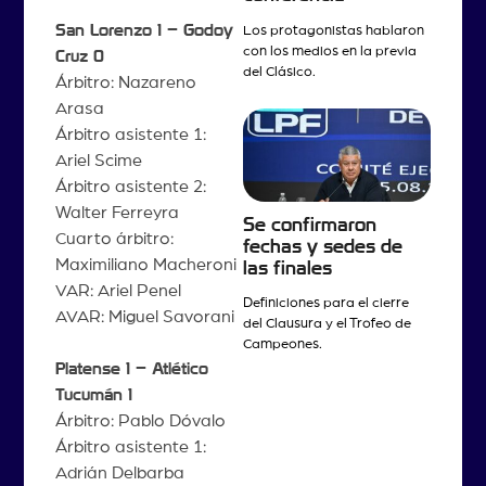
San Lorenzo 1 – Godoy
Los protagonistas hablaron
con los medios en la previa
Cruz 0
del Clásico.
Árbitro: Nazareno
Arasa
Árbitro asistente 1:
Ariel Scime
Árbitro asistente 2:
Walter Ferreyra
Se confirmaron
Cuarto árbitro:
fechas y sedes de
Maximiliano Macheroni
las finales
VAR: Ariel Penel
Definiciones para el cierre
AVAR: Miguel Savorani
del Clausura y el Trofeo de
Campeones.
Platense 1 – Atlético
Tucumán 1
Árbitro: Pablo Dóvalo
Árbitro asistente 1:
Adrián Delbarba