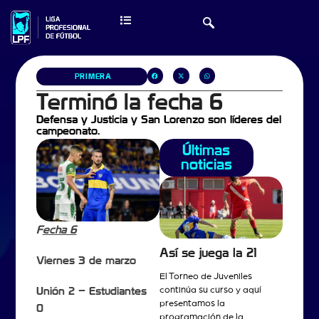
PRIMERA
Terminó la fecha 6
Defensa y Justicia y San Lorenzo son líderes del
campeonato.
Últimas
noticias
F
echa 6
Así se juega la 21
Viernes 3 de marzo
El Torneo de Juveniles
continúa su curso y aquí
Unión 2 – Estudiantes
presentamos la
0
programación de la