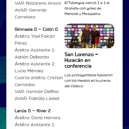
VAR: Nazareno Arasa
El Tatengue venció 2 a 1 al
Granate con goles de
AVAR: Gerardo
Menossi y Mosqueira.
Carretero
Gimnasia 0 – Colón
0
Árbitro: Yael Falcón
Pérez
Árbitro Asistente 1:
San Lorenzo –
Adrián Delbarba
Huracán en
Árbitro Asistente 2:
conferencia
Lucio Méndez
Los protagonistas hablaron
Cuarto árbitro: Cristian
con los medios en la previa
Cernadas
del Clásico.
VAR: Germán Delfino
AVAR: Fabrizio Llobet
Lanús 0 – River 2
Árbitro: Darío Herrera
Árbitro Asistente 1: