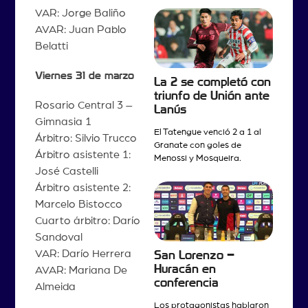
VAR: Jorge Baliño
AVAR: Juan Pablo
Belatti
Viernes 31 de marzo
La 2 se completó con
triunfo de Unión ante
Rosario Central 3 –
Lanús
Gimnasia 1
El Tatengue venció 2 a 1 al
Árbitro: Silvio Trucco
Granate con goles de
Árbitro asistente 1:
Menossi y Mosqueira.
José Castelli
Árbitro asistente 2:
Marcelo Bistocco
Cuarto árbitro: Darío
Sandoval
VAR: Darío Herrera
San Lorenzo –
Huracán en
AVAR: Mariana De
conferencia
Almeida
Los protagonistas hablaron