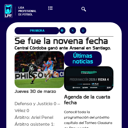
PRIMERA
Se fue la novena fecha
Central Córdoba ganó ante Arsenal en Santiago.
Últimas
noticias
Jueves 30 de marzo
Agenda de la cuarta
fecha
Defensa y Justicia 0 –
Vélez 0
Conocé toda la
Árbitro: Ariel Penel
programación del próximo
capítulo del Torneo Clausura
Árbitro asistente 1: