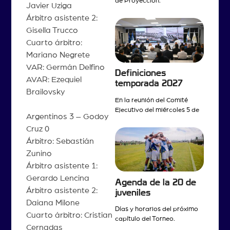
de Proyección.
Javier Uziga
Árbitro asistente 2:
Gisella Trucco
Cuarto árbitro:
Mariano Negrete
VAR: Germán Delfino
Definiciones
AVAR: Ezequiel
temporada 2027
Brailovsky
En la reunión del Comité
Ejecutivo del miércoles 5 de
Argentinos 3 – Godoy
Cruz 0
Árbitro: Sebastián
Zunino
Árbitro asistente 1:
Gerardo Lencina
Agenda de la 20 de
Árbitro asistente 2:
juveniles
Daiana Milone
Días y horarios del próximo
Cuarto árbitro: Cristian
capítulo del Torneo.
Cernadas