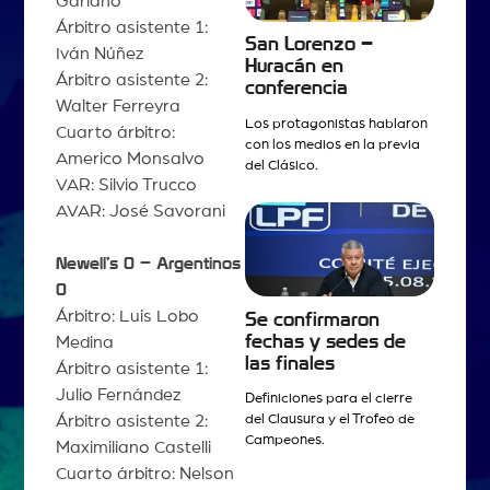
Gariano
Árbitro asistente 1:
San Lorenzo –
Iván Núñez
Huracán en
Árbitro asistente 2:
conferencia
Walter Ferreyra
Los protagonistas hablaron
Cuarto árbitro:
con los medios en la previa
Americo Monsalvo
del Clásico.
VAR: Silvio Trucco
AVAR: José Savorani
Newell’s 0 – Argentinos
0
Árbitro: Luis Lobo
Se confirmaron
fechas y sedes de
Medina
las finales
Árbitro asistente 1:
Julio Fernández
Definiciones para el cierre
Árbitro asistente 2:
del Clausura y el Trofeo de
Campeones.
Maximiliano Castelli
Cuarto árbitro: Nelson