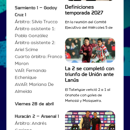
Definiciones
Sarmiento 1 – Godoy
temporada 2027
Cruz 1
Árbitro: Silvio Trucco
En la reunión del Comité
Ejecutivo del miércoles 5 de
Árbitro asistente 1:
Pablo González
Árbitro asistente 2:
Ariel Scime
Cuarto árbitro: Franco
Moron
La 2 se completó con
VAR: Fernando
triunfo de Unión ante
Echenique
Lanús
AVAR: Mariana De
El Tatengue venció 2 a 1 al
Almeida
Granate con goles de
Menossi y Mosqueira.
Viernes 28 de abril
Huracán 2 – Arsenal 1
Árbitro: Andrés