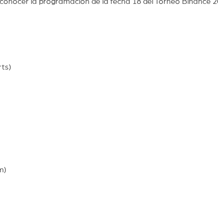
 conocer la programación de la fecha 18 del Torneo Binance 2
ts)
m)