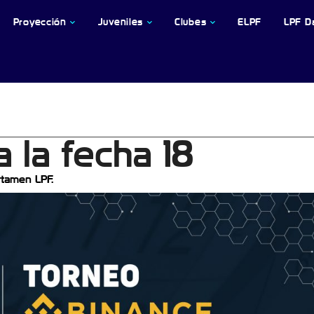
Proyección
Juveniles
Clubes
ELPF
LPF D
 la fecha 18
tamen LPF.