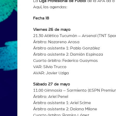
La
Liga Profesional de Fútbol
de la AFA da a
Aquí, las agendas:
Fecha 18
Viernes 26 de mayo
21.30 Atlético Tucumán – Arsenal (TNT Spor
Árbitro: Nazareno Arasa
Árbitro asistente 1: Pablo González
Árbitro asistente 2: Damián Espinoza
Cuarto árbitro: Federico Guaymas
VAR: Silvio Trucco
AVAR: Javier Uziga
Sábado 27 de mayo
11.00 Gimnasia – Sarmiento (ESPN Premiu
Árbitro: Ariel Penel
Árbitro asistente 1: Ariel Scime
Árbitro asistente 2: Daiana Milone
Cuarto árbitro: Ramiro López