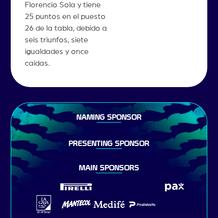
Florencio Sola y tiene
25 puntos en el puesto
26 de la tabla, debido a
seis triunfos, siete
igualdades y once
caídas.
NAMING SPONSOR
PRESENTING SPONSOR
MAIN SPONSORS