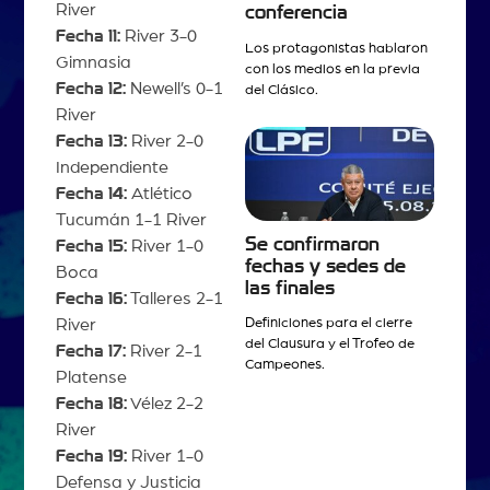
River
conferencia
Fecha 11:
River 3-0
Los protagonistas hablaron
Gimnasia
con los medios en la previa
Fecha 12:
Newell’s 0-1
del Clásico.
River
Fecha 13:
River 2-0
Independiente
Fecha 14:
Atlético
Tucumán 1-1 River
Se confirmaron
Fecha 15:
River 1-0
fechas y sedes de
Boca
las finales
Fecha 16:
Talleres 2-1
River
Definiciones para el cierre
del Clausura y el Trofeo de
Fecha 17:
River 2-1
Campeones.
Platense
Fecha 18:
Vélez 2-2
River
Fecha 19:
River 1-0
Defensa y Justicia