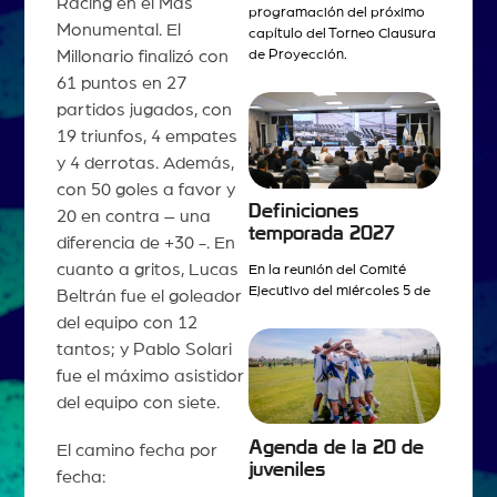
Racing en el Mâs
programación del próximo
Monumental. El
capítulo del Torneo Clausura
Millonario finalizó con
de Proyección.
61 puntos en 27
partidos jugados, con
19 triunfos, 4 empates
y 4 derrotas. Además,
con 50 goles a favor y
Definiciones
20 en contra – una
temporada 2027
diferencia de +30 -. En
cuanto a gritos, Lucas
En la reunión del Comité
Ejecutivo del miércoles 5 de
Beltrán fue el goleador
del equipo con 12
tantos; y Pablo Solari
fue el máximo asistidor
del equipo con siete.
Agenda de la 20 de
El camino fecha por
juveniles
fecha: