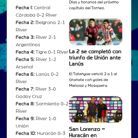
Días y horarios del próximo
Fecha 1:
Central
capítulo del Torneo.
Córdoba 0-2 River
Fecha 2:
Belgrano 2-1
River
Fecha 3:
River 2-1
Argentinos
La 2 se completó con
Fecha 4:
Tigre 0-1 River
triunfo de Unión ante
Fecha 5:
River 1-2
Lanús
Arsenal
Fecha 6:
Lanús 0-2
El Tatengue venció 2 a 1 al
Granate con goles de
River
Menossi y Mosqueira.
Fecha 7:
River 3-0
Godoy Cruz
Fecha 8:
Sarmiento 0-2
River
Fecha 9:
River 1-0
Unión
San Lorenzo –
Fecha 10:
Huracán 0-3
Huracán en