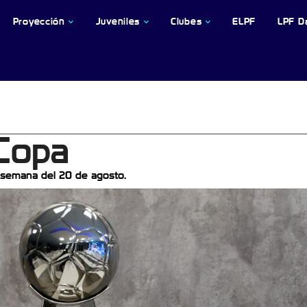
Proyección
Juveniles
Clubes
ELPF
LPF D
 Copa
 semana del 20 de agosto.