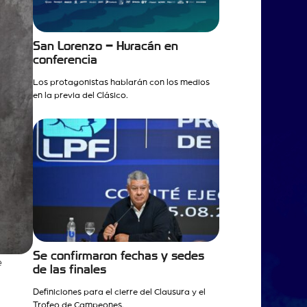
San Lorenzo – Huracán en
conferencia
Los protagonistas hablarán con los medios
en la previa del Clásico.
Se confirmaron fechas y sedes
e
de las finales
Definiciones para el cierre del Clausura y el
Trofeo de Campeones.