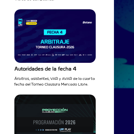
Autoridades de la fecha 4
Árbitros, asistentes, VAR y AVAR de la cuarta
fecha del Torneo Clausura Mercado Libre.