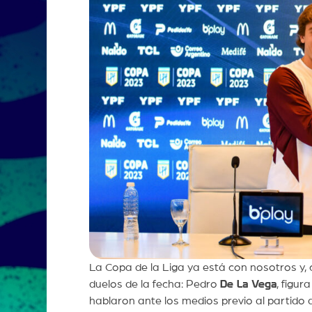
La Copa de la Liga ya está con nosotros y,
duelos de la fecha: Pedro
De La Vega
, figur
hablaron ante los medios previo al partido d