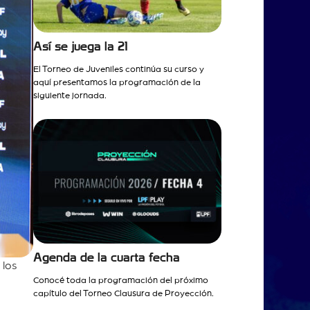
Así se juega la 21
El Torneo de Juveniles continúa su curso y
aquí presentamos la programación de la
siguiente jornada.
Agenda de la cuarta fecha
 los
Conocé toda la programación del próximo
capítulo del Torneo Clausura de Proyección.