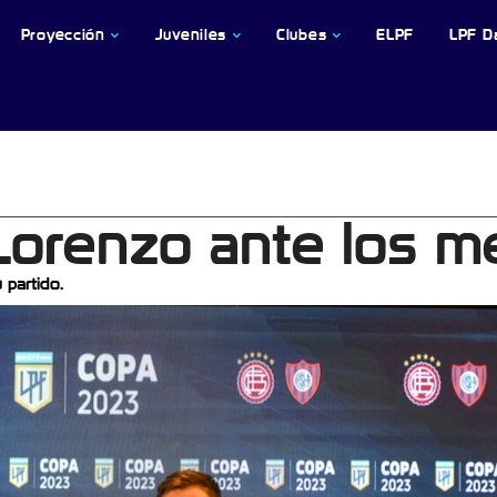
Proyección
Juveniles
Clubes
ELPF
LPF D
Lorenzo ante los m
 partido.