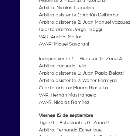
Platense 2 – Lanús 1 -Zona B-
Árbitro: Nicolás Lamolina
Árbitro asistente 1: Adrián Delbarba
Árbitro asistente 2: Juan Manuel Vazquez
Cuarto árbitro: Jorge Broggi
VAR: Andrés Merlos
AVAR: Miguel Savorani
Independiente 1 – Huracán 0 -Zona A-
Árbitro: Facundo Tello
Árbitro asistente 1: Juan Pablo Belatti
Árbitro asistente 2: Walter Ferreyra
Cuarto árbitro: Mauro Biasutto
VAR: Hernán Mastrángelo
AVAR: Nicolás Ramírez
Viernes 15 de septiembre
Tigre 0 – Estudiantes 0 -Zona B-
Árbitro: Fernando Echenique