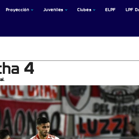
Proyección
Juveniles
Clubes
ELPF
LPF D
cha 4
l.