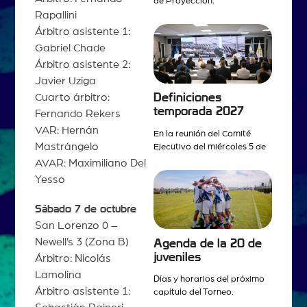
de Proyección.
Rapallini
Árbitro asistente 1:
Gabriel Chade
Árbitro asistente 2:
Javier Uziga
Definiciones
Cuarto árbitro:
temporada 2027
Fernando Rekers
VAR: Hernán
En la reunión del Comité
Mastrángelo
Ejecutivo del miércoles 5 de
AVAR: Maximiliano Del
Yesso
Sábado 7 de octubre
San Lorenzo 0 –
Newell’s 3 (Zona B)
Agenda de la 20 de
juveniles
Árbitro: Nicolás
Lamolina
Días y horarios del próximo
Árbitro asistente 1:
capítulo del Torneo.