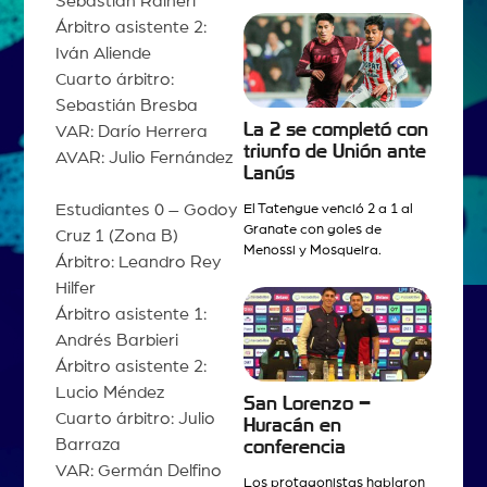
Sebastián Raineri
Árbitro asistente 2:
Iván Aliende
Cuarto árbitro:
Sebastián Bresba
La 2 se completó con
VAR: Darío Herrera
triunfo de Unión ante
AVAR: Julio Fernández
Lanús
Estudiantes 0 – Godoy
El Tatengue venció 2 a 1 al
Granate con goles de
Cruz 1 (Zona B)
Menossi y Mosqueira.
Árbitro: Leandro Rey
Hilfer
Árbitro asistente 1:
Andrés Barbieri
Árbitro asistente 2:
Lucio Méndez
San Lorenzo –
Cuarto árbitro: Julio
Huracán en
Barraza
conferencia
VAR: Germán Delfino
Los protagonistas hablaron