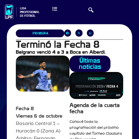
PRIMERA
Terminó la Fecha 8
Belgrano venció 4 a 3 a Boca en Alberdi.
Últimas
noticias
Agenda de la cuarta
Fecha 8
fecha
Viernes 6 de octubre
Conocé toda la
Rosario Central 1 –
programación del próximo
Huracán 0 (Zona A)
capítulo del Torneo Clausura
Árbitro: Fernando