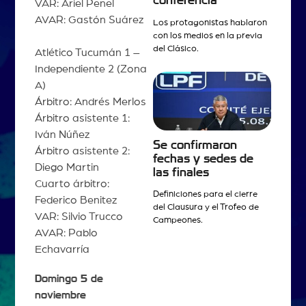
conferencia
VAR: Ariel Penel
AVAR: Gastón Suárez
Los protagonistas hablaron
con los medios en la previa
del Clásico.
Atlético Tucumán 1 –
Independiente 2 (Zona
A)
Árbitro: Andrés Merlos
Árbitro asistente 1:
Iván Núñez
Se confirmaron
Árbitro asistente 2:
fechas y sedes de
Diego Martin
las finales
Cuarto árbitro:
Definiciones para el cierre
Federico Benitez
del Clausura y el Trofeo de
VAR: Silvio Trucco
Campeones.
AVAR: Pablo
Echavarría
Domingo 5 de
noviembre