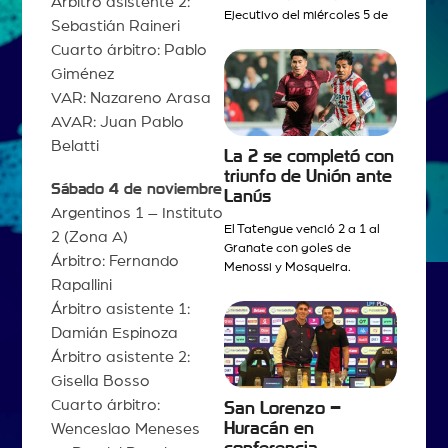
Árbitro asistente 2:
Ejecutivo del miércoles 5 de
Sebastián Raineri
Cuarto árbitro: Pablo
Giménez
VAR: Nazareno Arasa
AVAR: Juan Pablo
Belatti
La 2 se completó con
triunfo de Unión ante
Sábado 4 de noviembre
Lanús
Argentinos 1 – Instituto
El Tatengue venció 2 a 1 al
2 (Zona A)
Granate con goles de
Árbitro: Fernando
Menossi y Mosqueira.
Rapallini
Árbitro asistente 1:
Damián Espinoza
Árbitro asistente 2:
Gisella Bosso
Cuarto árbitro:
San Lorenzo –
Huracán en
Wenceslao Meneses