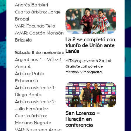
Andrés Barbieri
Cuarto árbitro: Jorge
Broggi
VAR: Facundo Tello
AVAR: Gastón Monsón
La 2 se completó con
Brizuela
triunfo de Unión ante
Lanús
Sábado 11 de noviembre
Argentinos 1 – Vélez 1 -
El Tatengue venció 2 a 1 al
Zona A
Granate con goles de
Menossi y Mosqueira.
Árbitro: Pablo
Echavarría
Árbitro asistente 1:
Diego Bonfa
Árbitro asistente 2:
Julio Fernández
San Lorenzo –
Cuarto árbitro:
Huracán en
Mariano Negrete
conferencia
VAR: Nazareno Arasa