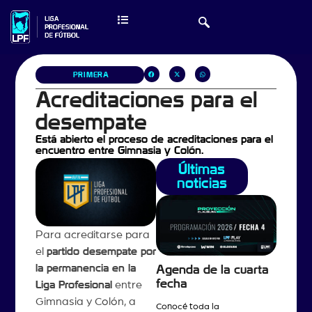
PRIMERA
Acreditaciones para el
desempate
Está abierto el proceso de acreditaciones para el
encuentro entre Gimnasia y Colón.
Últimas
noticias
Para acreditarse para
el
partido desempate por
la permanencia en la
Agenda de la cuarta
fecha
Liga Profesional
entre
Gimnasia y Colón, a
Conocé toda la