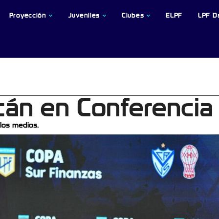
Proyección
Juveniles
Clubes
ELPF
LPF D
cán en Conferencia
 los medios.