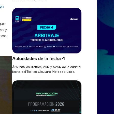
ga
que
ro y
índez
Autoridades de la fecha 4
Árbitros, asistentes, VAR y AVAR de la cuarta
fecha del Torneo Clausura Mercado Libre.