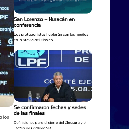
San Lorenzo – Huracán en
conferencia
Los protagonistas hablarán con los medios
en la previa del Clásico.
Se confirmaron fechas y sedes
de las finales
a los
Definiciones para el cierre del Clausura y el
Trofeo de Campeones.