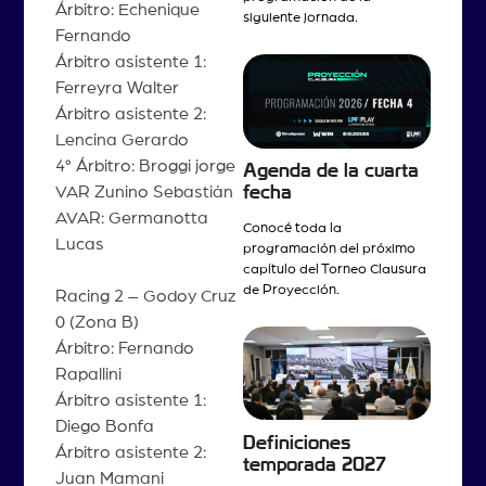
Árbitro: Echenique
siguiente jornada.
Fernando
Árbitro asistente 1:
Ferreyra Walter
Árbitro asistente 2:
Lencina Gerardo
4° Árbitro: Broggi jorge
Agenda de la cuarta
fecha
VAR Zunino Sebastián
AVAR: Germanotta
Conocé toda la
Lucas
programación del próximo
capítulo del Torneo Clausura
de Proyección.
Racing 2 – Godoy Cruz
0 (Zona B)
Árbitro: Fernando
Rapallini
Árbitro asistente 1:
Diego Bonfa
Definiciones
Árbitro asistente 2:
temporada 2027
Juan Mamani