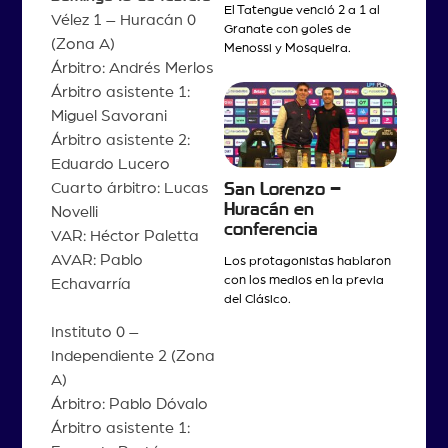
El Tatengue venció 2 a 1 al
Vélez 1 – Huracán 0
Granate con goles de
(Zona A)
Menossi y Mosqueira.
Árbitro: Andrés Merlos
Árbitro asistente 1:
Miguel Savorani
Árbitro asistente 2:
Eduardo Lucero
Cuarto árbitro: Lucas
San Lorenzo –
Huracán en
Novelli
conferencia
VAR: Héctor Paletta
AVAR: Pablo
Los protagonistas hablaron
con los medios en la previa
Echavarría
del Clásico.
Instituto 0 –
Independiente 2 (Zona
A)
Árbitro: Pablo Dóvalo
Árbitro asistente 1: