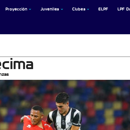
Proyección
Juveniles
Clubes
ELPF
LPF D
écima
nzas