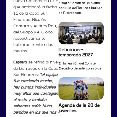
nueva Conferencia LPF
programación del próximo
que anticiparó la fecha
capítulo del Torneo Clausura
11 de la Copa Sur
de Proyección.
Finanzas. Nicolás
Capraro y Andrés Roa,
del Guapo y el Globo,
respectivamente,
hablaron frente a los
Definiciones
medios.
temporada 2027
Capraro
se refirió al nivel
En la reunión del Comité
de Barracas en la Copa
Ejecutivo del miércoles 5 de
Sur Finanzas:
“el equipo
fue creciendo mucho;
hay puntos individuales
muy altos que contagian
al resto y también
Agenda de la 20 de
sabemos sufrir. Hubo
juveniles
partidos en los que nos