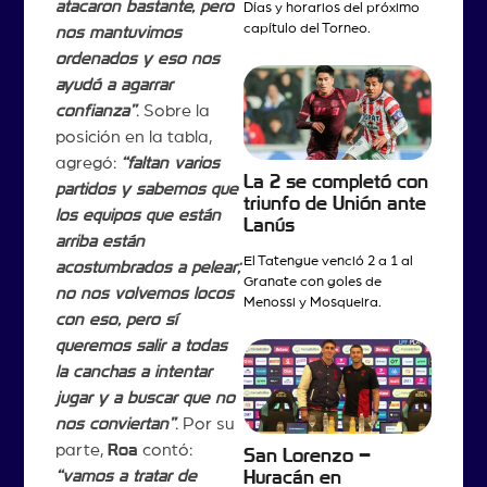
atacaron bastante, pero
Días y horarios del próximo
capítulo del Torneo.
nos mantuvimos
ordenados y eso nos
ayudó a agarrar
confianza”
. Sobre la
posición en la tabla,
agregó:
“faltan varios
La 2 se completó con
partidos y sabemos que
triunfo de Unión ante
los equipos que están
Lanús
arriba están
El Tatengue venció 2 a 1 al
acostumbrados a pelear;
Granate con goles de
no nos volvemos locos
Menossi y Mosqueira.
con eso, pero sí
queremos salir a todas
la canchas a intentar
jugar y a buscar que no
nos conviertan”
. Por su
parte,
Roa
contó:
San Lorenzo –
“vamos a tratar de
Huracán en