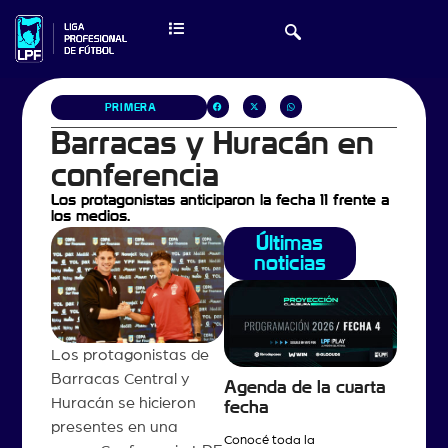
PRIMERA
Barracas y Huracán en
conferencia
Los protagonistas anticiparon la fecha 11 frente a
los medios.
Últimas
noticias
Los protagonistas de
Barracas Central y
Agenda de la cuarta
Huracán se hicieron
fecha
presentes en una
Conocé toda la