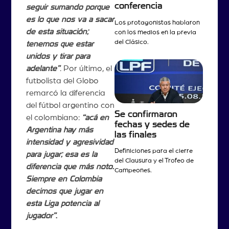
conferencia
seguir sumando porque
es lo que nos va a sacar
Los protagonistas hablaron
de esta situación;
con los medios en la previa
del Clásico.
tenemos que estar
unidos y tirar para
adelante”
. Por último, el
futbolista del Globo
remarcó la diferencia
del fútbol argentino con
Se confirmaron
el colombiano:
“acá en
fechas y sedes de
Argentina hay más
las finales
intensidad y agresividad
Definiciones para el cierre
para jugar; esa es la
del Clausura y el Trofeo de
diferencia que más noto.
Campeones.
Siempre en Colombia
decimos que jugar en
esta Liga potencia al
jugador”
.