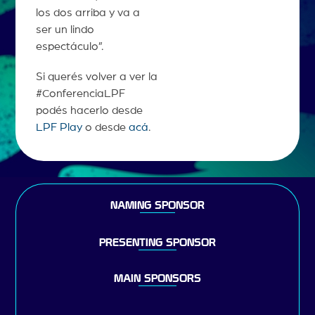
los dos arriba y va a
ser un lindo
espectáculo”.
Si querés volver a ver la
#ConferenciaLPF
podés hacerlo desde
LPF Play
o desde
acá
.
NAMING SPONSOR
PRESENTING SPONSOR
MAIN SPONSORS