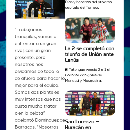
Días y horarios del próximo
capítulo del Torneo.
“Trabajamos
tranquilos, vamos a
enfrentar a un gran
La 2 se completó con
rival, con un gran
triunfo de Unión ante
presente, pero
Lanús
nosotros nos
El Tatengue venció 2 a 1 al
olvidamos de todo lo
Granate con goles de
de afuera para hacer lo
Menossi y Mosqueira.
mejor para el equipo.
Somos dos planteles
muy intensos que nos
gusta mucho tratar
bien la pelota”,
adelantó Domínguez de
San Lorenzo –
Barracas. “Nosotros
Huracán en