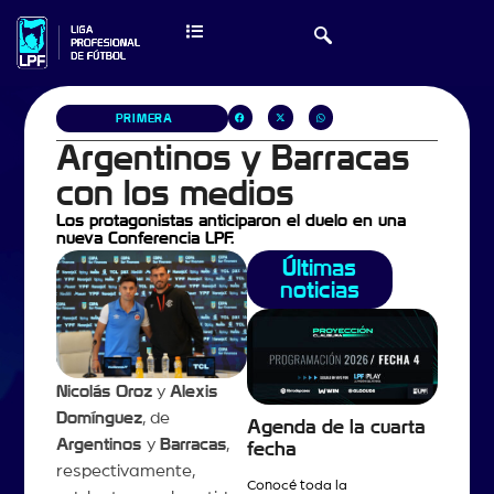
PRIMERA
Argentinos y Barracas
con los medios
Los protagonistas anticiparon el duelo en una
nueva Conferencia LPF.
Últimas
noticias
Nicolás Oroz
y
Alexis
Domínguez
, de
Agenda de la cuarta
Argentinos
y
Barracas
,
fecha
respectivamente,
Conocé toda la