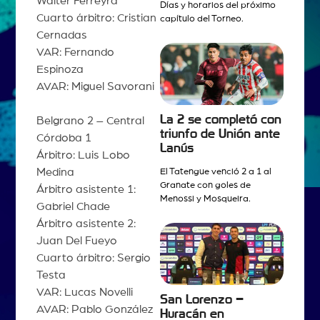
Walter Ferreyra
Días y horarios del próximo
Cuarto árbitro: Cristian
capítulo del Torneo.
Cernadas
VAR: Fernando
Espinoza
AVAR: Miguel Savorani
La 2 se completó con
Belgrano 2 – Central
triunfo de Unión ante
Córdoba 1
Lanús
Árbitro: Luis Lobo
Medina
El Tatengue venció 2 a 1 al
Granate con goles de
Árbitro asistente 1:
Menossi y Mosqueira.
Gabriel Chade
Árbitro asistente 2:
Juan Del Fueyo
Cuarto árbitro: Sergio
Testa
VAR: Lucas Novelli
San Lorenzo –
AVAR: Pablo González
Huracán en