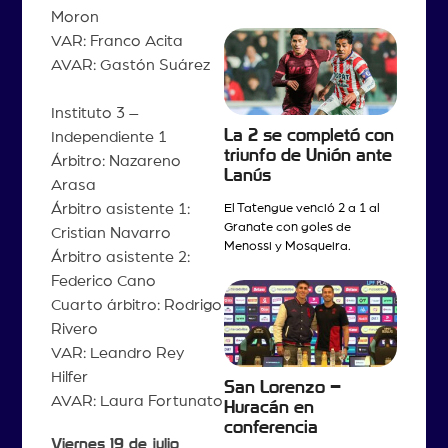
Moron
VAR: Franco Acita
AVAR: Gastón Suárez
Instituto 3 –
La 2 se completó con
Independiente 1
triunfo de Unión ante
Árbitro: Nazareno
Lanús
Arasa
Árbitro asistente 1:
El Tatengue venció 2 a 1 al
Granate con goles de
Cristian Navarro
Menossi y Mosqueira.
Árbitro asistente 2:
Federico Cano
Cuarto árbitro: Rodrigo
Rivero
VAR: Leandro Rey
Hilfer
San Lorenzo –
AVAR: Laura Fortunato
Huracán en
conferencia
Viernes 19 de julio