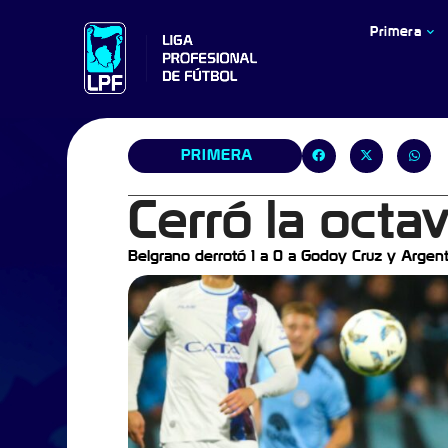
Primera
PRIMERA
Cerró la octa
Belgrano derrotó 1 a 0 a Godoy Cruz y Argent