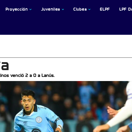
Proyección
Juveniles
Clubes
ELPF
LPF D
va
inos venció 2 a 0 a Lanús.