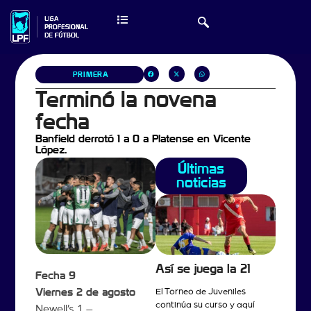
PRIMERA
Terminó la novena
fecha
Banfield derrotó 1 a 0 a Platense en Vicente
López.
Últimas
noticias
Así se juega la 21
Fecha 9
Viernes 2 de agosto
El Torneo de Juveniles
continúa su curso y aquí
Newell’s 1 –