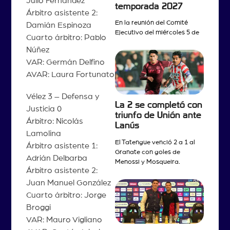
Julio Fernández
temporada 2027
Árbitro asistente 2:
En la reunión del Comité
Damián Espinoza
Ejecutivo del miércoles 5 de
Cuarto árbitro: Pablo
Núñez
VAR: Germán Delfino
AVAR: Laura Fortunato
Vélez 3 – Defensa y
La 2 se completó con
Justicia 0
triunfo de Unión ante
Árbitro: Nicolás
Lanús
Lamolina
El Tatengue venció 2 a 1 al
Árbitro asistente 1:
Granate con goles de
Adrián Delbarba
Menossi y Mosqueira.
Árbitro asistente 2:
Juan Manuel González
Cuarto árbitro: Jorge
Broggi
VAR: Mauro Vigliano