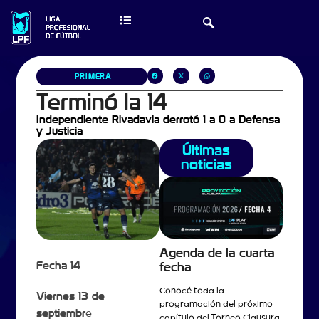
PRIMERA
Terminó la 14
Independiente Rivadavia derrotó 1 a 0 a Defensa
y Justicia
Últimas
noticias
Agenda de la cuarta
Fecha 14
fecha
Conocé toda la
Viernes 13 de
programación del próximo
septiembr
e
capítulo del Torneo Clausura