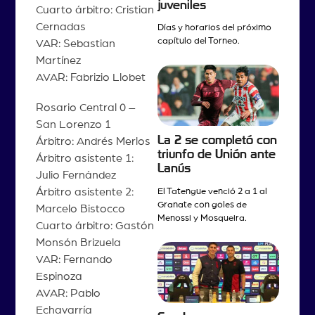
juveniles
Cuarto árbitro: Cristian
Cernadas
Días y horarios del próximo
capítulo del Torneo.
VAR: Sebastian
Martínez
AVAR: Fabrizio Llobet
Rosario Central 0 –
San Lorenzo 1
La 2 se completó con
Árbitro: Andrés Merlos
triunfo de Unión ante
Árbitro asistente 1:
Lanús
Julio Fernández
Árbitro asistente 2:
El Tatengue venció 2 a 1 al
Granate con goles de
Marcelo Bistocco
Menossi y Mosqueira.
Cuarto árbitro: Gastón
Monsón Brizuela
VAR: Fernando
Espinoza
AVAR: Pablo
Echavarría