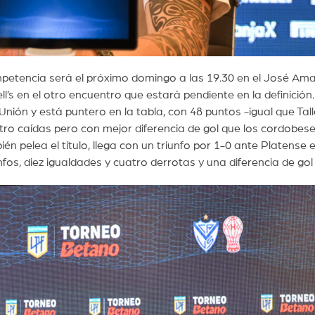
mpetencia será el próximo domingo a las 19.30 en el José Amalf
ll’s en el otro encuentro que estará pendiente en la definición.
Unión y está puntero en la tabla, con 48 puntos -igual que Tal
tro caídas pero con mejor diferencia de gol que los cordobes
n pelea el título, llega con un triunfo por 1-0 ante Platense e
fos, diez igualdades y cuatro derrotas y una diferencia de gol