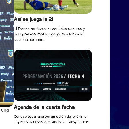
Así se juega la 21
El Torneo de Juveniles continúa su curso y
aquí presentamos la programación de la
siguiente jornada.
Agenda de la cuarta fecha
n una
Conocé toda la programación del próximo
capítulo del Torneo Clausura de Proyección.