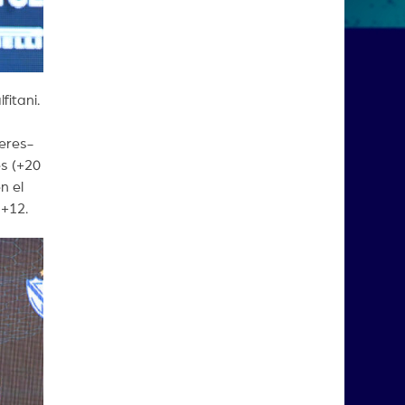
itani.
leres-
es (+20
n el
 +12.