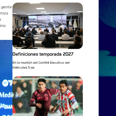
 gente
emos
s
ino.
Definiciones temporada 2027
En la reunión del Comité Ejecutivo del
miércoles 5 de