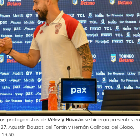
los protagonistas de
Vélez y Huracán
se hicieron presentes e
27. Agustín Bouzat, del Fortín y Hernán Galindez, del Globo,
 13.30.