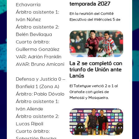
temporada 2027
Echavarría
Árbitro asistente 1:
En la reunión del Comité
Iván Núñez
Ejecutivo del miércoles 5 de
Árbitro asistente 2:
Belén Bevilaqua
Cuarto árbitro:
Guillermo González
VAR: Adrián Franklin
La 2 se completó con
AVAR: Bruno Amiconi
triunfo de Unión ante
Lanús
Defensa y Justicia 0 –
El Tatengue venció 2 a 1 al
Banfield 1 (Zona A)
Granate con goles de
Árbitro: Pablo Dóvalo
Menossi y Mosqueira.
Árbitro asistente 1:
Iván Aliende
Árbitro asistente 2:
Lucas Ripoli
Cuarto árbitro:
Sebastián Bresba