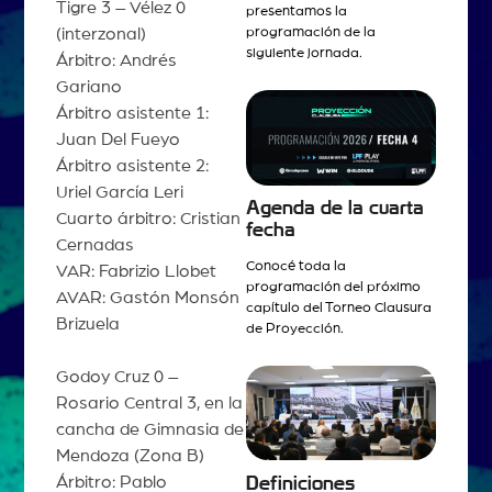
Tigre 3 – Vélez 0
presentamos la
programación de la
(interzonal)
siguiente jornada.
Árbitro: Andrés
Gariano
Árbitro asistente 1:
Juan Del Fueyo
Árbitro asistente 2:
Uriel García Leri
Agenda de la cuarta
Cuarto árbitro: Cristian
fecha
Cernadas
Conocé toda la
VAR: Fabrizio Llobet
programación del próximo
AVAR: Gastón Monsón
capítulo del Torneo Clausura
Brizuela
de Proyección.
Godoy Cruz 0 –
Rosario Central 3, en la
cancha de Gimnasia de
Mendoza (Zona B)
Árbitro: Pablo
Definiciones