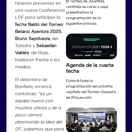
El Torneo de Juveniles
hicieron presentes en
continúa su curso y aquí
una nueva Conferencia
presentamos la
LPF para anticipar la
programación de la
siguiente jornada.
fecha Naldo del Torneo
Betano Apertura 2025.
Bruno Sepúlveda
, del
Taladro y
Sebastián
Valdéz
, del Rojo,
hablaron frente a los
Agenda de la cuarta
medios.
fecha
El delantero de
Conocé toda la
Banfield, arrancó
programación del próximo
capítulo del Torneo Clausura
contando:
“es un
de Proyección.
equipo nuevo con
muchos chicos y de a
poco vamos
plasmando la idea del
DT; sabemos que para