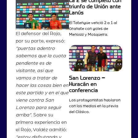
La 2 se completó con
triunfo de Unión ante
Lanús
El Tatengue venció 2 a 1 al
Granate con goles de
El defensor del Rojo,
Menossi y Mosqueira.
por su parte, expresó:
“puertas adentro
sabemos que la cuota
pendiente es de
visitante, así que
San Lorenzo –
vamos a tratar de
Huracán en
hacer las cosas bien en
conferencia
este partido y en el que
viene contra San
Los protagonistas hablaron
con los medios en la previa
Lorenzo para seguir
del Clásico.
arriba”
. Sobre su
primera experiencia en
el Rojo, Valdéz admitió:
“estoy disfrutando y