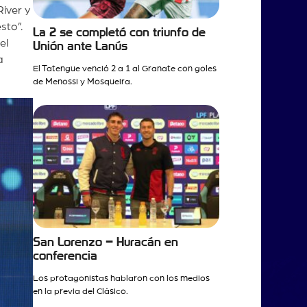
iver y
sto”.
La 2 se completó con triunfo de
el
Unión ante Lanús
a
El Tatengue venció 2 a 1 al Granate con goles
de Menossi y Mosqueira.
San Lorenzo – Huracán en
conferencia
Los protagonistas hablaron con los medios
en la previa del Clásico.