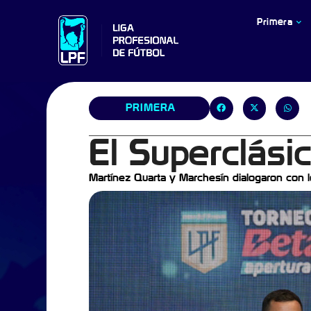
Primera
PRIMERA
El Superclási
Martínez Quarta y Marchesín dialogaron con l