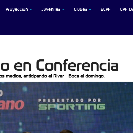
Proyección
Juveniles
Clubes
ELPF
LPF D
co en Conferencia
os medios, anticipando el River - Boca el domingo.