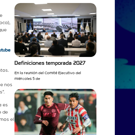
de
oca),
que
utube
Definiciones temporada 2027
tos.
En la reunión del Comité Ejecutivo del
miércoles 5 de
ue nos
”.
a es
e de
amos el