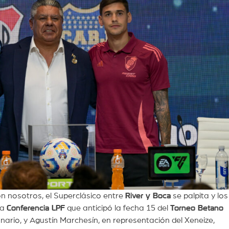
on nosotros, el Superclásico entre
River y Boca
se palpita y los
va
Conferencia LPF
que anticipó la fecha 15 del
Torneo Betano
onario, y Agustín Marchesín, en representación del Xeneize,