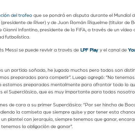
ción del trofeo
que se pondrá en disputa durante el Mundial 
o (presidente de River) y de Juan Román Riquelme (titular de B
Gianni Infantino, presidente de la FIFA, a través de un video 
d futbolística.
és Messi se puede revivir a través de
LPF Play
y el canal de
Yo
 un partido soñado, he jugado muchos pero todos son distin
tamos preparados para competir”. Luego agregó: “No tenemos
ro estamos preparados mentalmente para afrontar todo lo q
 el Superclásico, que es muy importante para todos nosotros
nes de cara a su primer Superclásico: “Por ser hincha de Boc
ndiendo la camiseta que siempre quise y por tener esta chanc
 un plantel con jerarquía, siempre tenemos que ganar, encar
tenemos la obligación de ganar”.