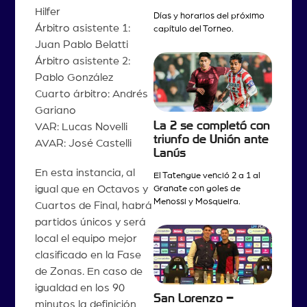
Hilfer
Días y horarios del próximo
Árbitro asistente 1:
capítulo del Torneo.
Juan Pablo Belatti
Árbitro asistente 2:
Pablo González
Cuarto árbitro: Andrés
Gariano
La 2 se completó con
VAR: Lucas Novelli
triunfo de Unión ante
AVAR: José Castelli
Lanús
En esta instancia, al
El Tatengue venció 2 a 1 al
igual que en Octavos y
Granate con goles de
Menossi y Mosqueira.
Cuartos de Final, habrá
partidos únicos y será
local el equipo mejor
clasificado en la Fase
de Zonas. En caso de
igualdad en los 90
San Lorenzo –
minutos la definición