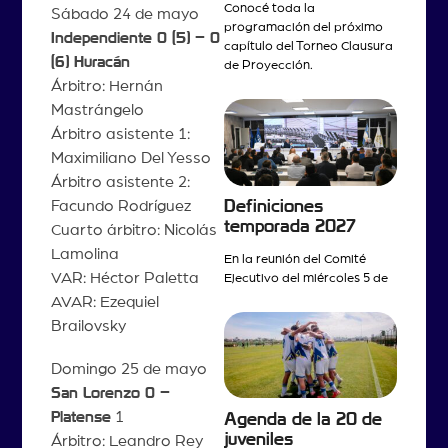
Conocé toda la
Sábado 24 de mayo
programación del próximo
Independiente 0 (5) – 0
capítulo del Torneo Clausura
(6) Huracán
de Proyección.
Árbitro: Hernán
Mastrángelo
Árbitro asistente 1:
Maximiliano Del Yesso
Árbitro asistente 2:
Definiciones
Facundo Rodríguez
temporada 2027
Cuarto árbitro: Nicolás
Lamolina
En la reunión del Comité
VAR: Héctor Paletta
Ejecutivo del miércoles 5 de
AVAR: Ezequiel
Brailovsky
Domingo 25 de mayo
San Lorenzo 0 –
Platense
1
Agenda de la 20 de
juveniles
Árbitro: Leandro Rey