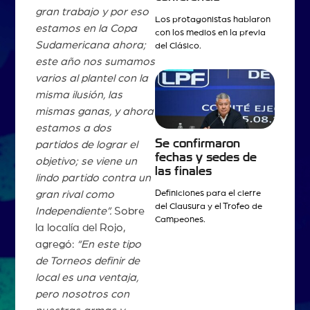
gran trabajo y por eso
Los protagonistas hablaron
estamos en la Copa
con los medios en la previa
Sudamericana ahora;
del Clásico.
este año nos sumamos
varios al plantel con la
misma ilusión, las
mismas ganas, y ahora
estamos a dos
Se confirmaron
partidos de lograr el
fechas y sedes de
objetivo; se viene un
las finales
lindo partido contra un
gran rival como
Definiciones para el cierre
del Clausura y el Trofeo de
Independiente”.
Sobre
Campeones.
la localía del Rojo,
agregó:
“En este tipo
de Torneos definir de
local es una ventaja,
pero nosotros con