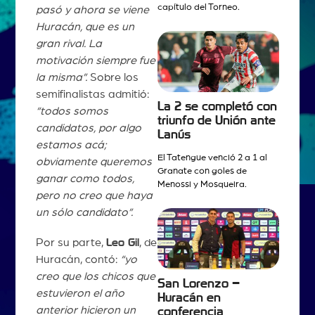
capítulo del Torneo.
pasó y ahora se viene
Huracán, que es un
gran rival. La
motivación siempre fue
la misma”.
Sobre los
semifinalistas admitió:
La 2 se completó con
“todos somos
triunfo de Unión ante
candidatos, por algo
Lanús
estamos acá;
El Tatengue venció 2 a 1 al
obviamente queremos
Granate con goles de
ganar como todos,
Menossi y Mosqueira.
pero no creo que haya
un sólo candidato”.
Por su parte,
Leo Gil
, de
Huracán, contó:
“yo
creo que los chicos que
San Lorenzo –
estuvieron el año
Huracán en
anterior hicieron un
conferencia