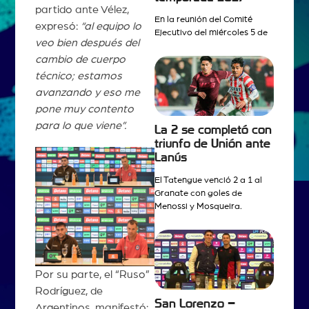
partido ante Vélez,
En la reunión del Comité
expresó:
“al equipo lo
Ejecutivo del miércoles 5 de
veo bien después del
cambio de cuerpo
técnico; estamos
avanzando y eso me
pone muy contento
para lo que viene”.
La 2 se completó con
triunfo de Unión ante
Lanús
El Tatengue venció 2 a 1 al
Granate con goles de
Menossi y Mosqueira.
Por su parte, el “Ruso”
Rodríguez, de
San Lorenzo –
Argentinos, manifestó: