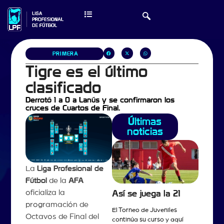
PRIMERA
Tigre es el último
clasificado
Derrotó 1 a 0 a Lanús y se confirmaron los
cruces de Cuartos de Final.
Últimas
noticias
La
Liga Profesional de
Fútbol
de la
AFA
oficializa la
Así se juega la 21
programación de
El Torneo de Juveniles
Octavos de Final del
continúa su curso y aquí