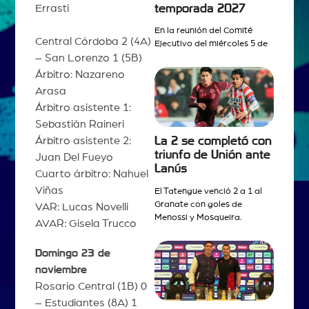
temporada 2027
Errasti
En la reunión del Comité
Central Córdoba 2 (4A)
Ejecutivo del miércoles 5 de
– San Lorenzo 1 (5B)
Árbitro: Nazareno
Arasa
Árbitro asistente 1:
Sebastián Raineri
Árbitro asistente 2:
La 2 se completó con
triunfo de Unión ante
Juan Del Fueyo
Lanús
Cuarto árbitro: Nahuel
Viñas
El Tatengue venció 2 a 1 al
Granate con goles de
VAR: Lucas Novelli
Menossi y Mosqueira.
AVAR: Gisela Trucco
Domingo 23 de
noviembre
Rosario Central (1B) 0
– Estudiantes (8A) 1