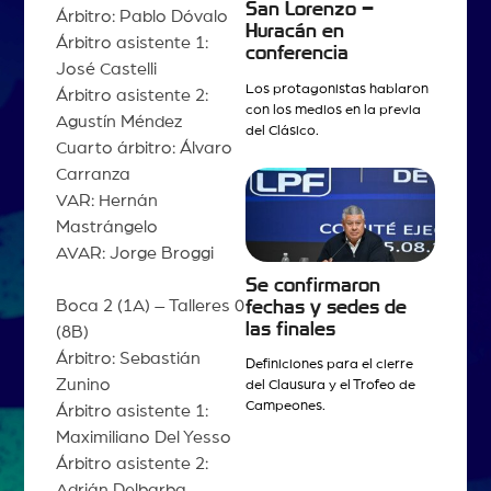
San Lorenzo –
Árbitro: Pablo Dóvalo
Huracán en
Árbitro asistente 1:
conferencia
José Castelli
Los protagonistas hablaron
Árbitro asistente 2:
con los medios en la previa
Agustín Méndez
del Clásico.
Cuarto árbitro: Álvaro
Carranza
VAR: Hernán
Mastrángelo
AVAR: Jorge Broggi
Se confirmaron
Boca 2 (1A) – Talleres 0
fechas y sedes de
las finales
(8B)
Árbitro: Sebastián
Definiciones para el cierre
Zunino
del Clausura y el Trofeo de
Campeones.
Árbitro asistente 1:
Maximiliano Del Yesso
Árbitro asistente 2:
Adrián Delbarba