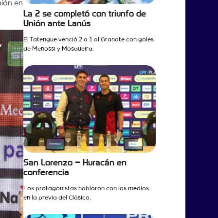
nión en
La 2 se completó con triunfo de
Unión ante Lanús
El Tatengue venció 2 a 1 al Granate con goles
de Menossi y Mosqueira.
San Lorenzo – Huracán en
conferencia
Los protagonistas hablaron con los medios
en la previa del Clásico.