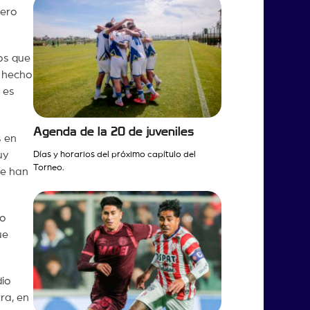
pero
os que
l hecho
 es
Agenda de la 20 de juveniles
s en
uy
Días y horarios del próximo capítulo del
Torneo.
ue han
do
ue
dio
ra, en