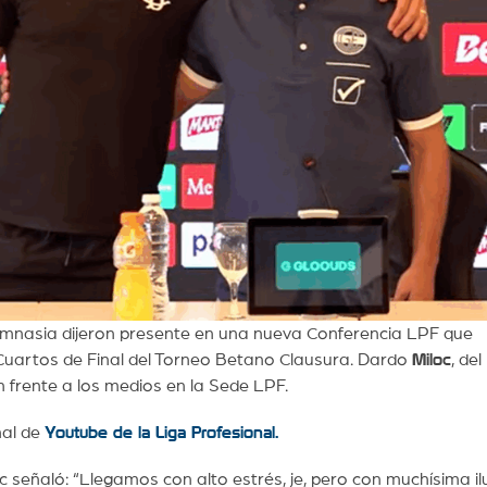
imnasia dijeron presente en una nueva Conferencia LPF que
Cuartos de Final del Torneo Betano Clausura. Dardo
Miloc
, del
 frente a los medios en la Sede LPF.
nal de
Youtube de la Liga Profesional.
 señaló: “Llegamos con alto estrés, je, pero con muchísima il