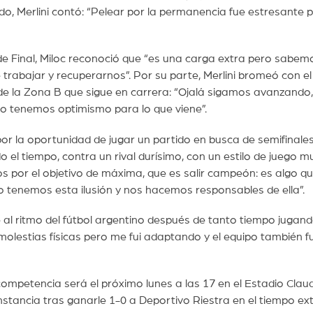
do, Merlini contó: “Pelear por la permanencia fue estresante 
e Final, Miloc reconoció que “es una carga extra pero sabem
 trabajar y recuperarnos”. Por su parte, Merlini bromeó con e
de la Zona B que sigue en carrera: “Ojalá sigamos avanzando,
ro tenemos optimismo para lo que viene”.
or la oportunidad de jugar un partido en busca de semifinale
o el tiempo, contra un rival durísimo, con un estilo de juego m
s por el objetivo de máxima, que es salir campeón: es algo q
so tenemos esta ilusión y nos hacemos responsables de ella”.
 al ritmo del fútbol argentino después de tanto tiempo jugan
olestias físicas pero me fui adaptando y el equipo también f
competencia será el próximo lunes a las 17 en el Estadio Clau
instancia tras ganarle 1-0 a Deportivo Riestra en el tiempo ext