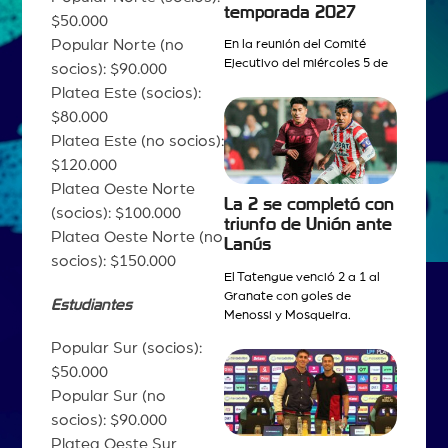
temporada 2027
$50.000
Popular Norte (no
En la reunión del Comité
Ejecutivo del miércoles 5 de
socios): $90.000
Platea Este (socios):
$80.000
Platea Este (no socios):
$120.000
Platea Oeste Norte
La 2 se completó con
(socios): $100.000
triunfo de Unión ante
Platea Oeste Norte (no
Lanús
socios): $150.000
El Tatengue venció 2 a 1 al
Granate con goles de
Estudiantes
Menossi y Mosqueira.
Popular Sur (socios):
$50.000
Popular Sur (no
socios): $90.000
Platea Oeste Sur