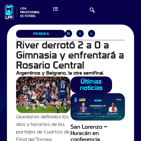
PRIMERA
River derrotó 2 a 0 a
Gimnasia y enfrentará a
Rosario Central
Argentinos y Belgrano, la otra semifinal.
Últimas
noticias
Quedaron definidos los
días y horarios de los
San Lorenzo –
partidos de Cuartos de
Huracán en
Final del Torneo
conferencia