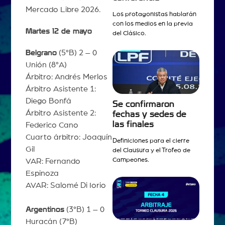
Mercado Libre 2026.
Los protagonistas hablarán
con los medios en la previa
Martes 12 de mayo
del Clásico.
Belgrano
(5°B) 2 – 0
Unión (8°A)
Árbitro: Andrés Merlos
Árbitro Asistente 1:
Diego Bonfá
Se confirmaron
Árbitro Asistente 2:
fechas y sedes de
las finales
Federico Cano
Cuarto árbitro: Joaquín
Definiciones para el cierre
Gil
del Clausura y el Trofeo de
Campeones.
VAR: Fernando
Espinoza
AVAR: Salomé Di Iorio
Argentinos
(3°B) 1 – 0
Huracán (7°B)