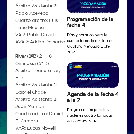
Árbitro Asistente 2:
Pablo Acevedo
Programación de la
Cuarto árbitro: Luis
fecha 4
Lobo Medina
VAR: Pablo Dóvalo
Días y horarios para la
cuarta jornada del Torneo
AVAR: Adrián Delbarba
Clausura Mercado Libre
2026.
River
(2
º
B) 2 – 0
Gimnasia (6° B)
Árbitro: Leandro Rey
Hilfer
Árbitro Asistente 1:
Gabriel Chade
Agenda de la fecha 4
Árbitro Asistente 2:
a la 7
Juan Mamani
Programación para las
Cuarto árbitro: Daniel
siguienes cuatro jornadas
E. Zamora
del certamen LPF.
VAR: Lucas Novelli