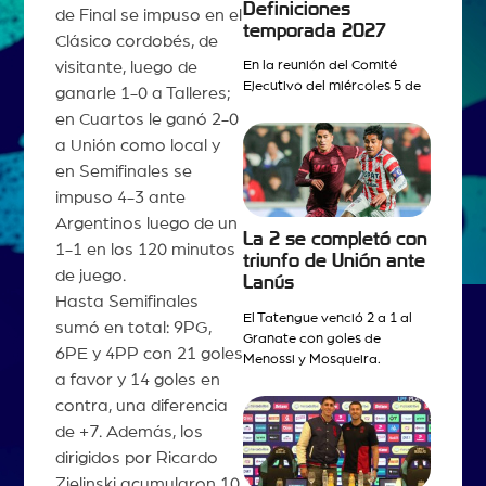
Definiciones
de Final se impuso en el
temporada 2027
Clásico cordobés, de
visitante, luego de
En la reunión del Comité
Ejecutivo del miércoles 5 de
ganarle 1-0 a Talleres;
en Cuartos le ganó 2-0
a Unión como local y
en Semifinales se
impuso 4-3 ante
Argentinos luego de un
La 2 se completó con
1-1 en los 120 minutos
triunfo de Unión ante
de juego.
Lanús
Hasta Semifinales
El Tatengue venció 2 a 1 al
sumó en total: 9PG,
Granate con goles de
6PE y 4PP con 21 goles
Menossi y Mosqueira.
a favor y 14 goles en
contra, una diferencia
de +7. Además, los
dirigidos por Ricardo
Zielinski acumularon 10