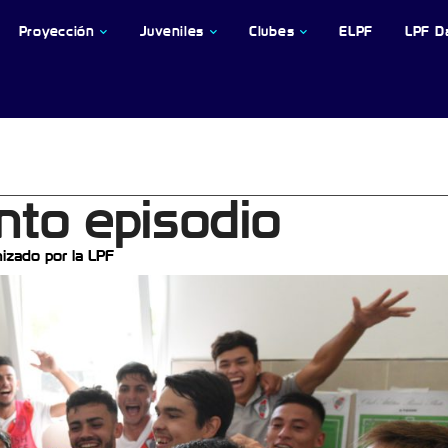
Proyección
Juveniles
Clubes
ELPF
LPF D
into episodio
izado por la LPF