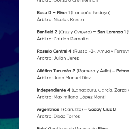
Árbitro: Gonzalo Creimerman
Boca 0 – River 1
(Londoño Bedoya)
Árbitro: Nicolás Kresta
Banfield 2
(Cruz y Ovejero)
– San Lorenzo 1
(
Árbitro: Catrian Perealta
Rosario Central 4
(Russo -2-, Amud y Ferrey
Árbitro: Julián Jerez
Atlético Tucumán 2
(Romero y Ávila) –
Patron
Árbitro: Juan Manuel Díaz
Independiente 4
(Landaburu, García, Zarza 
Árbitro: Maximiliano López Monti
Argentinos 1
(Caruzzo)
– Godoy Cruz
0
Árbitro: Diego Torres
Foto:
Gentileza de Prensa de
River