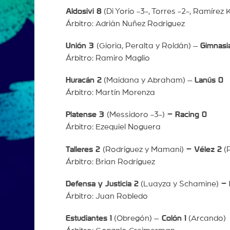
Aldosivi 8
(Di Yorio -3-, Torres -2-, Ramírez K
Árbitro: Adrián Nuñez Rodriguez
Unión 3
(Gioria, Peralta y Roldán) –
Gimnasia
Árbitro: Ramiro Maglio
Huracán 2
(Maidana y Abraham) –
Lanús 0
Árbitro: Martín Morenza
Platense 3
(Messidoro -3-)
– Racing 0
Árbitro: Ezequiel Noguera
Talleres 2
(Rodríguez y Mamani)
– Vélez 2
(P
Árbitro: Brian Rodríguez
Defensa y Justicia 2
(Luayza y Schamine)
– 
Árbitro: Juan Robledo
Estudiantes 1
(Obregón) –
Colón 1
(Arcando)