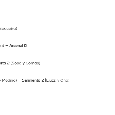
Sequeira)
ra)
– Arsenal 0
ato 2
(Sosa y Comas)
y Medina)
– Sarmiento 2 (
Liuzzi y Gho)