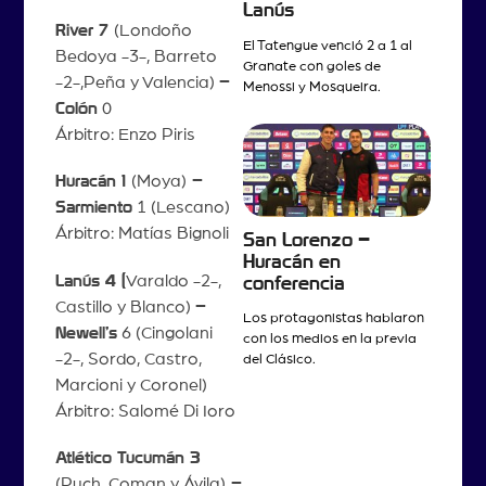
Lanús
River 7
(Londoño
El Tatengue venció 2 a 1 al
Bedoya -3-, Barreto
Granate con goles de
-2-,Peña y Valencia)
–
Menossi y Mosqueira.
Colón
0
Árbitro: Enzo Piris
Huracán 1
(Moya)
–
Sarmiento
1 (Lescano)
Árbitro: Matías Bignoli
San Lorenzo –
Huracán en
Lanús 4 (
Varaldo -2-,
conferencia
Castillo y Blanco)
–
Los protagonistas hablaron
Newell’s
6 (Cingolani
con los medios en la previa
-2-, Sordo, Castro,
del Clásico.
Marcioni y Coronel)
Árbitro: Salomé Di Ioro
Atlético Tucumán 3
(Puch, Coman y Ávila)
–