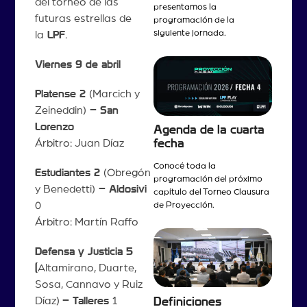
del torneo de las
presentamos la
futuras estrellas de
programación de la
siguiente jornada.
la
LPF
.
Viernes 9 de abril
Platense 2
(Marcich y
Zeineddin)
– San
Lorenzo
Agenda de la cuarta
fecha
Árbitro: Juan Díaz
Conocé toda la
Estudiantes 2
(Obregón
programación del próximo
y Benedetti)
– Aldosivi
capítulo del Torneo Clausura
0
de Proyección.
Árbitro: Martín Raffo
Defensa y Justicia 5
(
Altamirano, Duarte,
Sosa, Cannavo y Ruiz
Díaz)
– Talleres
1
Definiciones