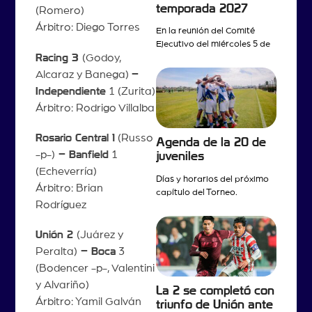
temporada 2027
(Romero)
Árbitro: Diego Torres
En la reunión del Comité
Ejecutivo del miércoles 5 de
Racing 3
(Godoy,
Alcaraz y Banega)
–
Independiente
1 (Zurita)
Árbitro: Rodrigo Villalba
Rosario Central 1
(Russo
Agenda de la 20 de
-p-)
– Banfield
1
juveniles
(Echeverría)
Días y horarios del próximo
Árbitro: Brian
capítulo del Torneo.
Rodríguez
Unión 2
(Juárez y
Peralta)
– Boca
3
(Bodencer -p-, Valentini
y Alvariño)
La 2 se completó con
Árbitro: Yamil Galván
triunfo de Unión ante