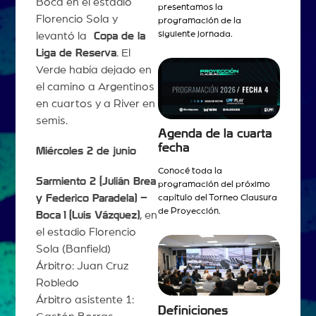
Boca en el estadio
presentamos la
Florencio Sola y
programación de la
siguiente jornada.
levantó la
Copa de la
Liga de Reserva
. El
Verde había dejado en
el camino a Argentinos
en cuartos y a River en
semis.
Agenda de la cuarta
fecha
Miércoles 2 de junio
Conocé toda la
Sarmiento 2 (Julián Brea
programación del próximo
y Federico Paradela) –
capítulo del Torneo Clausura
de Proyección.
Boca
1
(Luis Vázquez)
, en
el estadio Florencio
Sola (Banfield)
Árbitro: Juan Cruz
Robledo
Árbitro asistente 1:
Definiciones