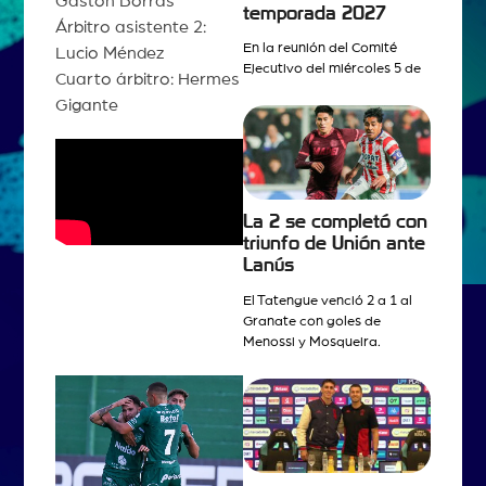
Gastón Borras
temporada 2027
Árbitro asistente 2:
En la reunión del Comité
Lucio Méndez
Ejecutivo del miércoles 5 de
Cuarto árbitro: Hermes
Gigante
La 2 se completó con
triunfo de Unión ante
Lanús
El Tatengue venció 2 a 1 al
Granate con goles de
Menossi y Mosqueira.