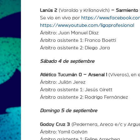
Lanús 2
(Varaldo y Krilanovich)
– Sarmiento
Se vio en vivo por
https://www.facebook.co
https://www.youtube.com/ligaprofesional
Árbitro: Juan Manuel Díaz
Árbitro asistente 1: Franco Boetti
Árbitro asistente 2: Diego Jara
Sábado 4 de septiembre
Atlético Tucumán 0 – Arsenal
1
(Viveros), en 
Árbitro: Julián Jerez
Árbitro asistente 1: Jesús Girett
Árbitro asistente 2: Rodrigo Fernández
Domingo 5 de septiembre
Godoy Cruz 3
(Pedernera, Areco e/c y Argue
Árbitro: Yamil Galván
Árbitro asistente 1: Felipe Arrechea