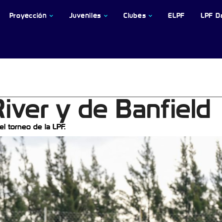
Proyección
Juveniles
Clubes
ELPF
LPF D
River y de Banfield
el torneo de la LPF.