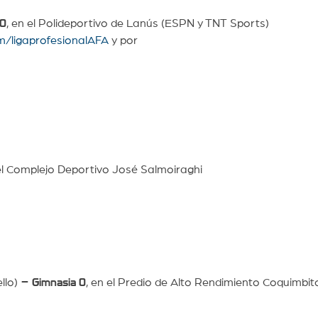
 0
, en el Polideportivo de Lanús (ESPN y TNT Sports)
m/ligaprofesionalAFA
y por
el Complejo Deportivo José Salmoiraghi
llo)
– Gimnasia
0
, en el Predio de Alto Rendimiento Coquimbit