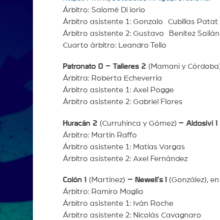
Árbitro: Salomé Di iorio
Árbitro asistente 1: Gonzalo Cubillas Pata
Árbitro asistente 2: Gustavo Benítez Soilán
Cuarto árbitro: Leandro Tello
Patronato 0 – Talleres 2
(Mamani y Córdoba), 
Árbitra: Roberta Echeverría
Árbitro asistente 1: Axel Pogge
Árbitro asistente 2: Gabriel Flores
Huracán 2
(Curruhinca y Gómez)
– Aldosivi 1
Árbitro: Martín Raffo
Árbitro asistente 1: Matías Vargas
Árbitro asistente 2: Axel Fernández
Colón 1
(Martínez)
– Newell’s
1
(González), en
Árbitro: Ramiro Maglio
Árbitro asistente 1: Iván Roche
Árbitro asistente 2: Nicolás Cavagnaro