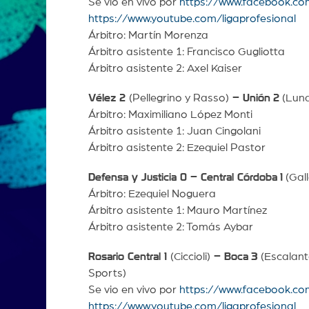
Se vio en vivo por
https://www.facebook.co
https://www.youtube.com/ligaprofesional
Árbitro: Martín Morenza
Árbitro asistente 1: Francisco Gugliotta
Árbitro asistente 2: Axel Kaiser
Vélez 2
(Pellegrino y Rasso)
– Unión
2
(Luna 
Árbitro: Maximiliano López Monti
Árbitro asistente 1: Juan Cingolani
Árbitro asistente 2: Ezequiel Pastor
Defensa y Justicia 0 – Central Córdoba
1
(Gall
Árbitro: Ezequiel Noguera
Árbitro asistente 1: Mauro Martínez
Árbitro asistente 2: Tomás Aybar
Rosario Central 1
(Ciccioli)
– Boca
3
(Escalant
Sports)
Se vio en vivo por
https://www.facebook.co
https://www.youtube.com/ligaprofesional