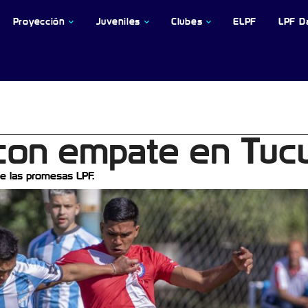
Proyección
Juveniles
Clubes
ELPF
LPF D
6 con empate en Tu
de las promesas LPF.