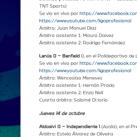
TNT Sports)
Se vio en vivo por
https://www.facebook.co
https://www.youtube.com/ligaprofesional
Árbitro: Juan Manuel Díaz
Árbitro asistente 1: Mauro Daivez
Árbitro asistente 2: Rodrigo Fernández
Lanús 0 – Banfield
0, en el Polideportivo d
Se vio en vivo por
https://www.facebook.co
https://www.youtube.com/ligaprofesional
Árbitro: Wenceslao Meneses
Árbitro asistente 1: Hernán Prado
Árbitro asistente 2: Enzo Nell
Cuarta árbitra: Salomé Di Iorio
Jueves 14 de octubre
Aldosivi 0 – Independiente
1
(Ayala), en el Pr
Árbitra: Estela Álvarez de Oliveira