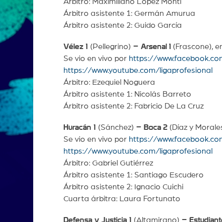
Árbitro: Maximiliano López Monti
Árbitro asistente 1: Germán Amurua
Árbitro asistente 2: Guido García
Vélez 1
(Pellegrino)
– Arsenal
1
(Frascone), en
Se vio en vivo por
https://www.facebook.co
https://www.youtube.com/ligaprofesional
Árbitro: Ezequiel Noguera
Árbitro asistente 1: Nicolás Barreto
Árbitro asistente 2: Fabricio De La Cruz
Huracán 1
(Sánchez)
– Boca
2
(Díaz y Morale
Se vio en vivo por
https://www.facebook.co
https://www.youtube.com/ligaprofesional
Árbitro: Gabriel Gutiérrez
Árbitro asistente 1: Santiago Escudero
Árbitro asistente 2: Ignacio Cuichi
Cuarta árbitra: Laura Fortunato
Defensa y Justicia 1
(Altamirano)
– Estudiant