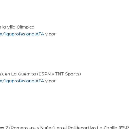
 la Villa Olímpica
m/ligaprofesionalAFA
y por
s), en La Quemita (ESPN y TNT Sports)
m/ligaprofesionalAFA
y por
es
2 (Romero -p- y Nuñez), en el Polideportivo La Capilla (ES