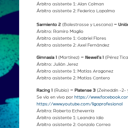
Árbitro asistente 1: Alan Colman
Árbitro asistente 2: Federico Lapalma
Sarmiento 2
(Balestrasse y Lescano)
– Unió
Árbitro: Ramiro Maglio
Árbitro asistente 1: Gabriel Flores
Árbitro asistente 2: Axel Fernández
Gimnasia 1
(Martínez)
– Newell’s
1
(Pérez Tica
Árbitro: Julián Jerez
Árbitro asistente 1: Matías Aragonez
Árbitro asistente 2: Matías Cantero
Racing 1
(Rubio)
– Platense
3
(Zeineddin -2- 
Se vio en vivo por
https://www.facebook.co
https://www.youtube.com/ligaprofesional
Árbitra: Roberta Echeverría
Árbitro asistente 1: Leandro Idio
Árbitro asistente 2: Gonzalo Correa