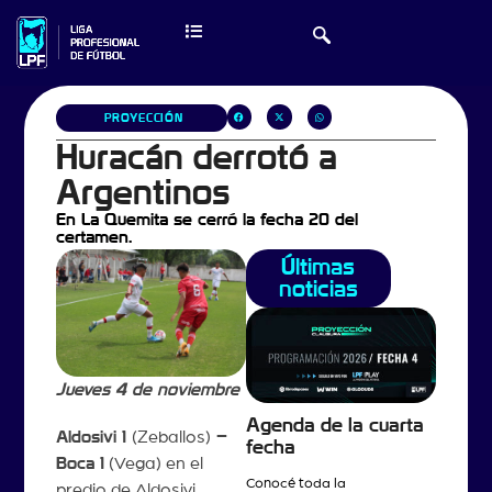
PROYECCIÓN
Huracán derrotó a
Argentinos
En La Quemita se cerró la fecha 20 del
certamen.
Últimas
noticias
Jueves 4 de noviembre
Agenda de la cuarta
Aldosivi 1
(Zeballos)
–
fecha
Boca 1
(Vega) en el
Conocé toda la
predio de Aldosivi