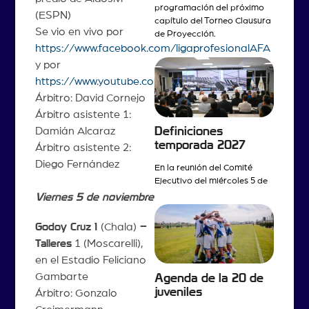
programación del próximo
(ESPN)
capítulo del Torneo Clausura
Se vio en vivo por
de Proyección.
https://www.facebook.com/ligaprofesionalAFA
y por
https://www.youtube.com/ligaprofesional
Árbitro: David Cornejo
Árbitro asistente 1:
Definiciones
Damián Alcaraz
temporada 2027
Árbitro asistente 2:
Diego Fernández
En la reunión del Comité
Ejecutivo del miércoles 5 de
Viernes 5 de noviembre
Godoy Cruz 1
(Chala)
–
Talleres
1 (Moscarelli),
en el Estadio Feliciano
Gambarte
Agenda de la 20 de
juveniles
Árbitro: Gonzalo