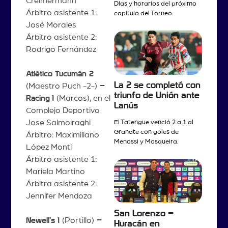
Creimermann
Días y horarios del próximo
Árbitro asistente 1:
capítulo del Torneo.
José Morales
Árbitro asistente 2:
Rodrigo Fernández
Atlético Tucumán 2
La 2 se completó con
(Maestro Puch -2-)
–
triunfo de Unión ante
Racing
1
(Marcos), en el
Lanús
Complejo Deportivo
Jose Salmoiraghi
El Tatengue venció 2 a 1 al
Granate con goles de
Árbitro: Maximiliano
Menossi y Mosqueira.
López Monti
Árbitro asistente 1:
Mariela Martino
Árbitra asistente 2:
Jennifer Mendoza
San Lorenzo –
Newell’s 1
(Portillo)
–
Huracán en