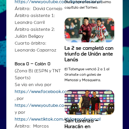
https://www.youtube.com/ligaprofesional
Días y horarios del próximo
capítulo del Torneo.
Árbitro: David Cornejo
Árbitro asistente 1:
Leandro Carril
Árbitro asistente 2:
Julián Beligoy
Cuarto árbitro:
La 2 se completó con
Leonardo Caparroz
triunfo de Unión ante
Lanús
Boca 0 – Colón 0
El Tatengue venció 2 a 1 al
(Zona B) (ESPN y TNT
Granate con goles de
Sports)
Menossi y Mosqueira.
Se vio en vivo por
https://www.facebook.com/ligaprofesionalAFA
, por
https://www.youtube.com/ligaprofesional
y por
https://www.tiktok.com/@ligaprofesional
San Lorenzo –
Árbitro: Marcos
Huracán en