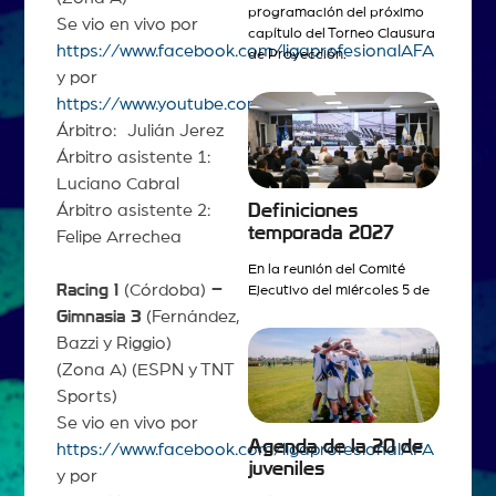
programación del próximo
Se vio en vivo por
capítulo del Torneo Clausura
https://www.facebook.com/ligaprofesionalAFA
de Proyección.
y por
https://www.youtube.com/ligaprofesional
Árbitro: Julián Jerez
Árbitro asistente 1:
Luciano Cabral
Definiciones
Árbitro asistente 2:
temporada 2027
Felipe Arrechea
En la reunión del Comité
Racing 1
(Córdoba)
–
Ejecutivo del miércoles 5 de
Gimnasia 3
(Fernández,
Bazzi y Riggio)
(Zona A) (ESPN y TNT
Sports)
Se vio en vivo por
Agenda de la 20 de
https://www.facebook.com/ligaprofesionalAFA
juveniles
y por