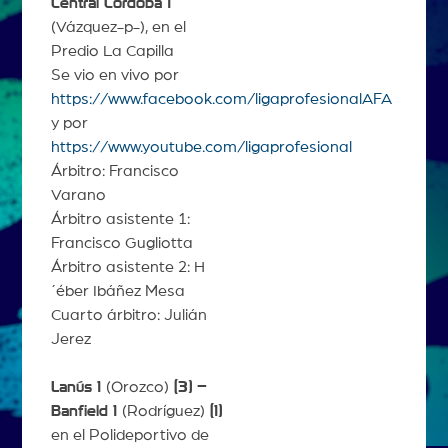
Central Córdoba 1
(Vázquez-p-), en el
Predio La Capilla
Se vio en vivo por
https://www.facebook.com/ligaprofesionalAFA
y por
https://www.youtube.com/ligaprofesional
Árbitro: Francisco
Varano
Árbitro asistente 1:
Francisco Gugliotta
Árbitro asistente 2: H
´éber Ibáñez Mesa
Cuarto árbitro: Julián
Jerez
Lanús 1
(Orozco)
(3) –
Banfield 1
(Rodríguez)
(1)
en el Polideportivo de