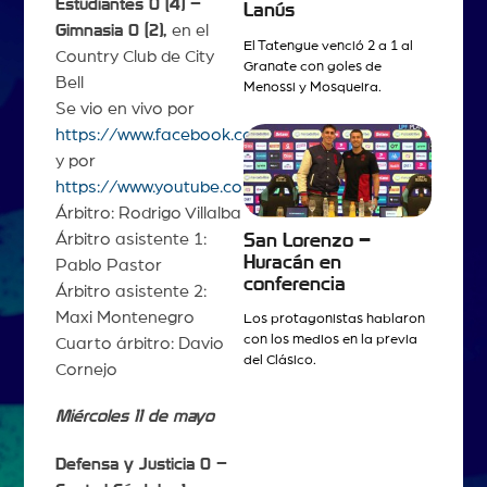
Estudiantes 0 (4) –
Lanús
Gimnasia 0 (2),
en el
El Tatengue venció 2 a 1 al
Country Club de City
Granate con goles de
Bell
Menossi y Mosqueira.
Se vio en vivo por
https://www.facebook.com/ligaprofesionalAFA
y por
https://www.youtube.com/ligaprofesional
Árbitro: Rodrigo Villalba
Árbitro asistente 1:
San Lorenzo –
Huracán en
Pablo Pastor
conferencia
Árbitro asistente 2:
Maxi Montenegro
Los protagonistas hablaron
con los medios en la previa
Cuarto árbitro: Davio
del Clásico.
Cornejo
Miércoles 11 de mayo
Defensa y Justicia 0 –