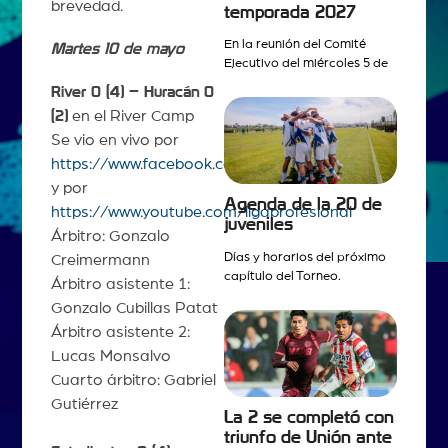
brevedad.
temporada 2027
En la reunión del Comité
Martes 10 de mayo
Ejecutivo del miércoles 5 de
River 0 (4) – Huracán
0
(2)
en el River Camp
Se vio en vivo por
https://www.facebook.com/ligaprofesionalAFA
y por
Agenda de la 20 de
https://www.youtube.com/ligaprofesional
juveniles
Árbitro: Gonzalo
Días y horarios del próximo
Creimermann
capítulo del Torneo.
Árbitro asistente 1:
Gonzalo Cubillas Patat
Árbitro asistente 2:
Lucas Monsalvo
Cuarto árbitro: Gabriel
Gutiérrez
La 2 se completó con
triunfo de Unión ante