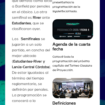
que derrotó como local
presentamos la
a Banfield por penales
programación de la
siguiente jornada.
en el clásico. La otra
semifinal es
River
ante
Estudiantes
, que se
clasificaron ayer.
Los
Semifinales
se
Agenda de la cuarta
jugarán a un solo
fecha
partido, en cancha del
mejor ubicado
Conocé toda la
(
Estudiantes-River y
programación del próximo
capítulo del Torneo Clausura
Lanús-Central Córdoba
).
de Proyección.
De estar igualados al
término del tiempo
reglamentario, se
definirán por penales.
La programación se
conocerá a la
Definiciones