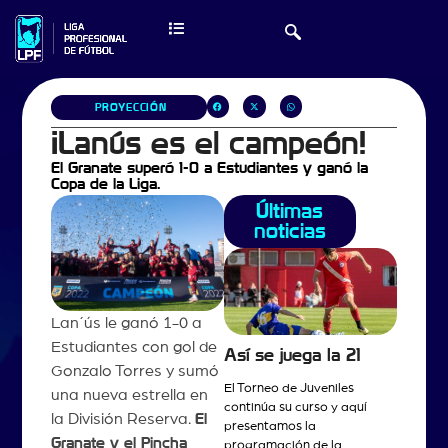
PROYECCIÓN
¡Lanús es el campeón!
El Granate superó 1-0 a Estudiantes y ganó la
Copa de la Liga.
Últimas
noticias
Lan´ús le ganó 1-0 a
Estudiantes con gol de
Así se juega la 21
Gonzalo Torres y sumó
El Torneo de Juveniles
una nueva estrella en
continúa su curso y aquí
la División Reserva.
El
presentamos la
Granate y el Pincha
programación de la