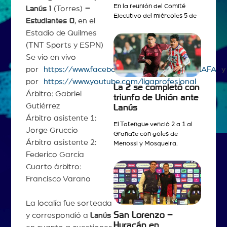
En la reunión del Comité
Lanús 1
(Torres)
–
Ejecutivo del miércoles 5 de
Estudiantes 0
, en el
Estadio de Quilmes
(TNT Sports y ESPN)
Se vio en vivo
por
https://www.facebook.com/ligaprofesionalAFA
y
por
https://www.youtube.com/ligaprofesional
La 2 se completó con
Árbitro: Gabriel
triunfo de Unión ante
Gutiérrez
Lanús
Árbitro asistente 1:
El Tatengue venció 2 a 1 al
Jorge Gruccio
Granate con goles de
Árbitro asistente 2:
Menossi y Mosqueira.
Federico García
Cuarto árbitro:
Francisco Varano
La localía fue sorteada
San Lorenzo –
y correspondió a
Lanús
Huracán en