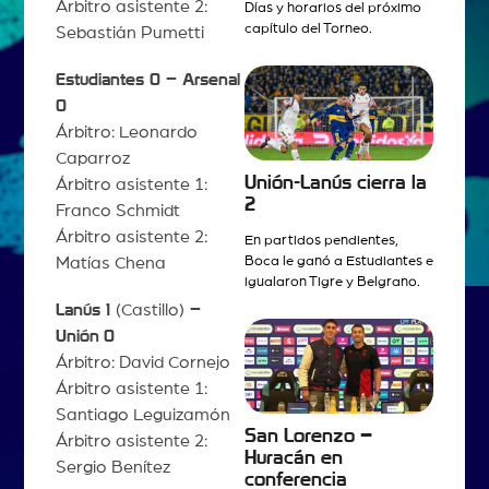
Árbitro asistente 2:
Días y horarios del próximo
capítulo del Torneo.
Sebastián Pumetti
Estudiantes 0 – Arsenal
0
Árbitro: Leonardo
Caparroz
Unión-Lanús cierra la
Árbitro asistente 1:
2
Franco Schmidt
Árbitro asistente 2:
En partidos pendientes,
Boca le ganó a Estudiantes e
Matías Chena
igualaron Tigre y Belgrano.
Lanús 1
(Castillo)
–
Unión
0
Árbitro: David Cornejo
Árbitro asistente 1:
Santiago Leguizamón
San Lorenzo –
Árbitro asistente 2:
Huracán en
Sergio Benítez
conferencia