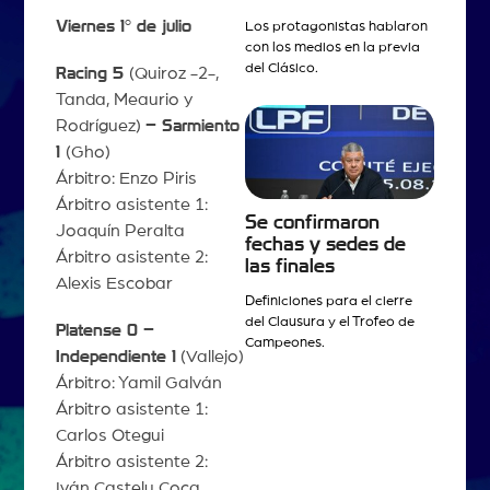
Viernes 1° de julio
Los protagonistas hablaron
con los medios en la previa
del Clásico.
Racing 5
(Quiroz -2-,
Tanda, Meaurio y
Rodríguez)
– Sarmiento
1
(Gho)
Árbitro: Enzo Piris
Árbitro asistente 1:
Se confirmaron
Joaquín Peralta
fechas y sedes de
Árbitro asistente 2:
las finales
Alexis Escobar
Definiciones para el cierre
del Clausura y el Trofeo de
Platense 0 –
Campeones.
Independiente 1
(Vallejo)
Árbitro: Yamil Galván
Árbitro asistente 1:
Carlos Otegui
Árbitro asistente 2:
Iván Castelu Coca