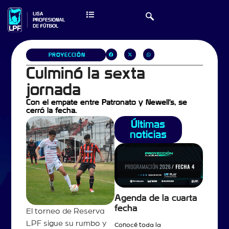
PROYECCIÓN
Culminó la sexta
jornada
Con el empate entre Patronato y Newell's, se
cerró la fecha.
Últimas
noticias
Agenda de la cuarta
fecha
El torneo de Reserva
LPF sigue su rumbo y
Conocé toda la