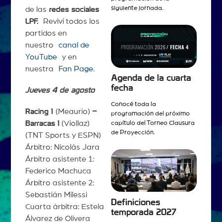
siguiente jornada.
de las
redes sociales
LPF.
Reviví todos los
partidos en
nuestro
canal de
YouTube
y en
nuestra
Fan Page
.
Agenda de la cuarta
fecha
Jueves 4 de agosto
Conocé toda la
Racing 1
(Meaurio)
–
programación del próximo
Barracas 1
(Viollaz)
capítulo del Torneo Clausura
de Proyección.
(TNT Sports y ESPN)
Árbitro: Nicolás Jara
Árbitro asistente 1:
Federico Machuca
Árbitro asistente 2:
Sebastián Milessi
Definiciones
Cuarta árbitra: Estela
temporada 2027
Álvarez de Olivera