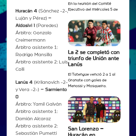
En la reunión del Comité
Ejecutivo del miércoles 5 de
Huracán 4
(Sánchez -2-,
Luján y Pérez)
–
Aldosivi 1
(Paredes)
Árbitro: Gonzalo
Creimermann
Árbitro asistente 1:
La 2 se completó con
Rodrigo Mansilla
triunfo de Unión ante
Árbitro asistente 2: Luis
Lanús
Colli
El Tatengue venció 2 a 1 al
Granate con goles de
Lanús 4
(Krilanovich -2-
Menossi y Mosqueira.
y Vera -2-)
– Sarmiento
0
Árbitro: Yamil Galván
Árbitro asistente 1:
Damián Alcaraz
Árbitro asistente 2:
San Lorenzo –
Sebastián Pumetti
Huracán en