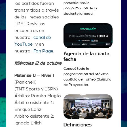
presentamos la
los partidos fueron
programación de la
transmitidos a través
siguiente jornada.
de las redes sociales
LPF. Reviví los
encuentros en
nuestro
canal de
YouTube
y en
nuestra
Fan Page
.
Agenda de la cuarta
fecha
Miércoles 12 de octubre
Conocé toda la
programación del próximo
Platense 0 – River 1
capítulo del Torneo Clausura
(Panichelli)
de Proyección.
(TNT Sports y ESPN)
Árbitro: Ramiro Maglio
Árbitro asistente 1:
Enrique Lanz
Árbitro asistente 2:
Ignacio Erlich
Definiciones