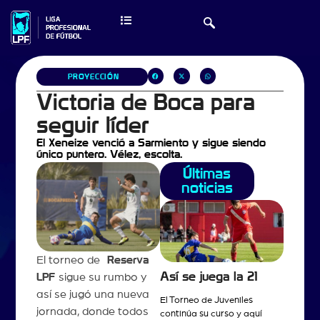
PROYECCIÓN
Victoria de Boca para
seguir líder
El Xeneize venció a Sarmiento y sigue siendo
único puntero. Vélez, escolta.
Últimas
noticias
El torneo de
Reserva
Así se juega la 21
LPF
sigue su rumbo y
así se jugó una nueva
El Torneo de Juveniles
jornada, donde todos
continúa su curso y aquí