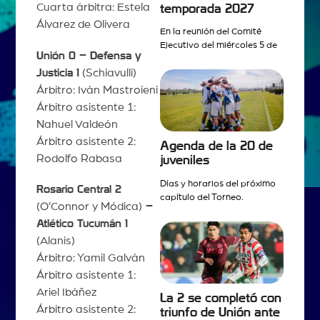
Cuarta árbitra: Estela
temporada 2027
Álvarez de Olivera
En la reunión del Comité
Ejecutivo del miércoles 5 de
Unión 0 – Defensa y
Justicia 1
(Schiavulli)
Árbitro: Iván Mastroieni
Árbitro asistente 1:
Nahuel Valdeón
Árbitro asistente 2:
Agenda de la 20 de
Rodolfo Rabasa
juveniles
Días y horarios del próximo
Rosario Central 2
capítulo del Torneo.
(O’Connor y Módica)
–
Atlético Tucumán 1
(Alanis)
Árbitro: Yamil Galván
Árbitro asistente 1:
Ariel Ibáñez
La 2 se completó con
Árbitro asistente 2:
triunfo de Unión ante