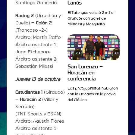
Santiago Gancedo
Lanús
El Tatengue venció 2 a 1 al
Racing 2
(Urruchúa y
Granate con goles de
Cuello)
– Colón 2
Menossi y Mosqueira.
(Troncoso -2-)
Árbitro: Martín Raffo
Árbitro asistente 1:
Juan Etchepare
Árbitro asistente 2:
Sebastián Milessi
San Lorenzo –
Huracán en
conferencia
Jueves 13 de octubre
Los protagonistas hablaron
Estudiantes 1
(Giraudo)
con los medios en la previa
– Huracán 2
(Villar y
del Clásico.
Serrudo)
(TNT Sports y ESPN)
Árbitro: Agustín Flores
Árbitro asistente 1: