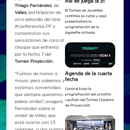
Así se juega la 21
Thiago Fernández
, de
El Torneo de Juveniles
Vélez,
participaron de
continúa su curso y aquí
otro episodio del ciclo
presentamos la
#ConferenciaLPF y
programación de la
siguiente jornada.
comentaron sus
sensaciones de cara al
choque que enfrentó
por la fecha 7 del
Torneo Proyección
.
Agenda de la cuarta
“Fuimos de menor a
fecha
mayor, pero sabemos y
estamos convencidos
Conocé toda la
que siempre queremos
programación del próximo
capítulo del Torneo Clausura
pelear arriba”, aseguró
de Proyección.
Fernández sobre el
andar de Vélez, que
está cuarto con 13
unidades, a dos puntos